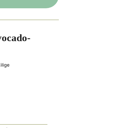
ten
vocado-
ilige