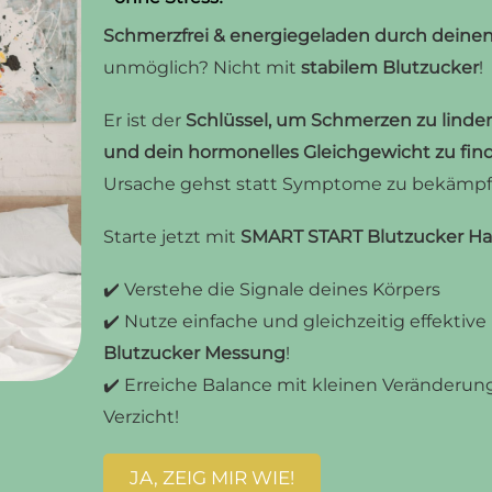
Schmerzfrei & energiegeladen durch deinen
unmöglich? Nicht mit
stabilem Blutzucker
!
Er ist der
Schlüssel, um Schmerzen zu linder
und dein hormonelles Gleichgewicht zu fin
Ursache gehst statt Symptome zu bekämpf
Starte jetzt mit
SMART START Blutzucker Ha
✔️ Verstehe die Signale deines Körpers
✔️ Nutze einfache und gleichzeitig effektive
Blutzucker Messung
!
✔️ Erreiche Balance mit kleinen Veränderu
Verzicht!
JA, ZEIG MIR WIE!