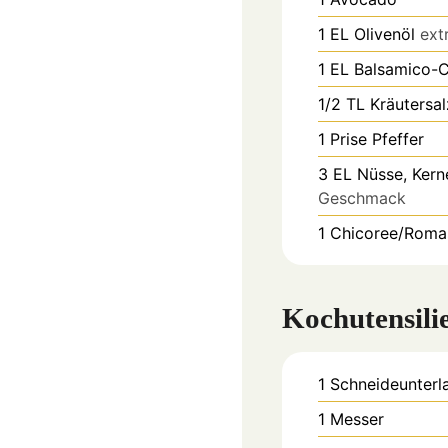
1
EL
Olivenöl
ext
1
EL
Balsamico-
1/2
TL
Kräutersal
1
Prise
Pfeffer
3
EL
Nüsse, Ker
Geschmack
1
Chicoree/Roma
Kochutensili
1 Schneideunterl
1 Messer