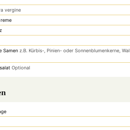
ra vergine
Creme
z
ne Samen
z.B. Kürbis-, Pinien- oder Sonnenblumenkerne, Wa
salat
Optional
en
age