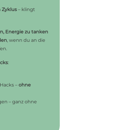
 Zyklus
– klingt
n, Energie zu tanken
den
, wenn du an die
en.
cks
:
 Hacks –
ohne
ngen – ganz ohne