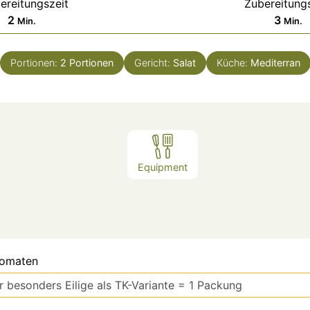
ereitungszeit
Zubereitung
2
3
Min.
Min.
Portionen:
2
Portionen
Gericht:
Salat
Küche:
Mediterran
Equipment
Tomaten
r besonders Eilige als TK-Variante = 1 Packung