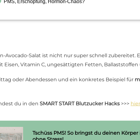
PMS, Erschöpfung, Hormon-Chaos?
n-Avocado-Salat ist nicht nur super schnell zubereitet. E
Eisen, Vitamin C, ungesättigten Fetten, Ballaststoffen 
Mittag oder Abendessen und ein konkretes Beispiel für
m
ndest du in den
SMART START Blutzucker Hacks
>>>
hie
Tschüss PMS! So bringst du deinen Körper 
ohne Stress!