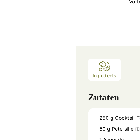
Vorb
Ingredients
Zutaten
250
g
Cocktail-
50
g
Petersilie
fü
1
Avocado